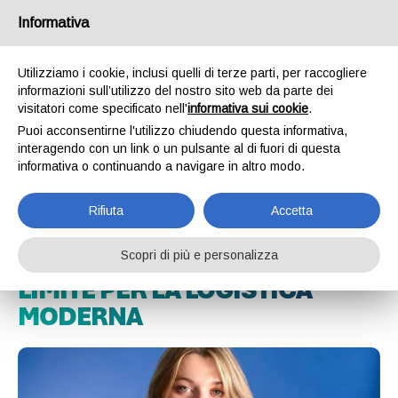
Informativa
IT
EN
Utilizziamo i cookie, inclusi quelli di terze parti, per raccogliere
informazioni sull’utilizzo del nostro sito web da parte dei
BLOG
visitatori come specificato nell'
informativa sui cookie
.
HOME
BLOG
PERCHÉ IL PACKAGING STANDARD È DIVENTATO UN LIMITE PER LA LOGISTICA MODERNA
Puoi acconsentirne l'utilizzo chiudendo questa informativa,
interagendo con un link o un pulsante al di fuori di questa
informativa o continuando a navigare in altro modo.
19.01.2026
Rifiuta
Accetta
PERCHÉ IL PACKAGING
STANDARD È DIVENTATO UN
Scopri di più e personalizza
LIMITE PER LA LOGISTICA
MODERNA