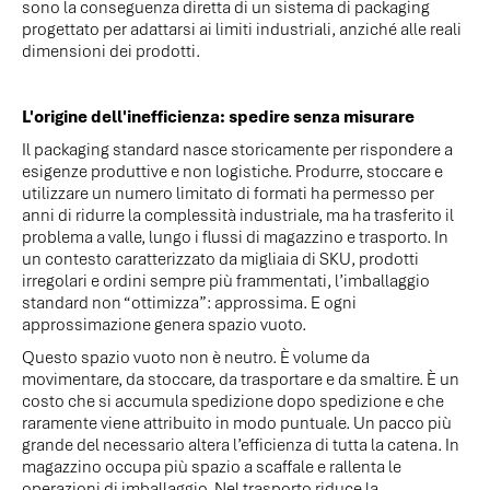
sono la conseguenza diretta di un sistema di packaging
progettato per adattarsi ai limiti industriali, anziché alle reali
dimensioni dei prodotti.
L'origine dell'inefficienza: spedire senza misurare
Il packaging standard nasce storicamente per rispondere a
esigenze produttive e non logistiche. Produrre, stoccare e
utilizzare un numero limitato di formati ha permesso per
anni di ridurre la complessità industriale, ma ha trasferito il
problema a valle, lungo i flussi di magazzino e trasporto. In
un contesto caratterizzato da migliaia di SKU, prodotti
irregolari e ordini sempre più frammentati, l’imballaggio
standard non “ottimizza”: approssima. E ogni
approssimazione genera spazio vuoto.
Questo spazio vuoto non è neutro. È volume da
movimentare, da stoccare, da trasportare e da smaltire. È un
costo che si accumula spedizione dopo spedizione e che
raramente viene attribuito in modo puntuale. Un pacco più
grande del necessario altera l’efficienza di tutta la catena. In
magazzino occupa più spazio a scaffale e rallenta le
operazioni di imballaggio. Nel trasporto riduce la